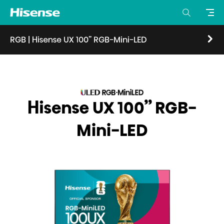
RGB
|
Hisense UX 100” RGB-Mini-LED
Visión general
Características
Especificaciones
Hisense UX 100” RGB-
Donde comprar
Mini-LED