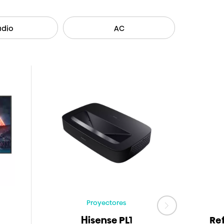
udio
AC
Proyectores
Hisense PL1
Re