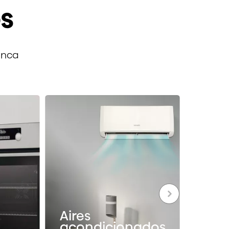
s
anca
Aires
acondicionados