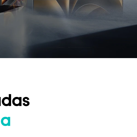
adas
da