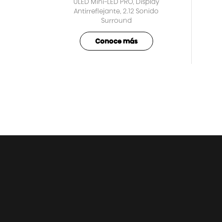
ULED Mini-LED PRO, Display
Antirreflejante, 2.12 Sonido
Surround
Conoce más