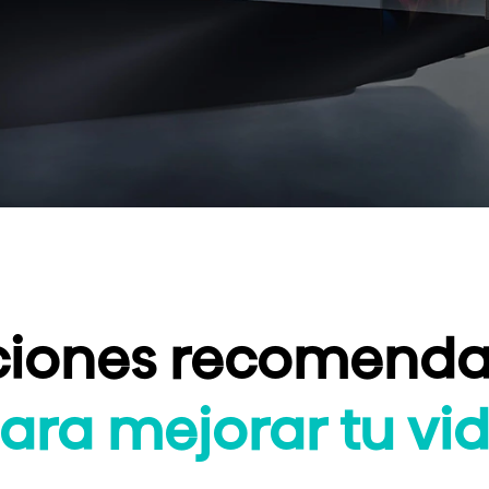
iones recomend
ara mejorar tu vi