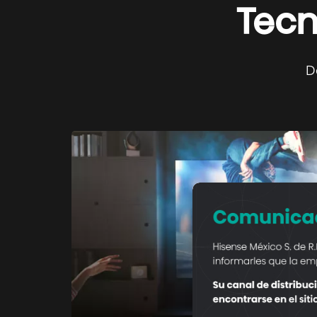
Tecn
D