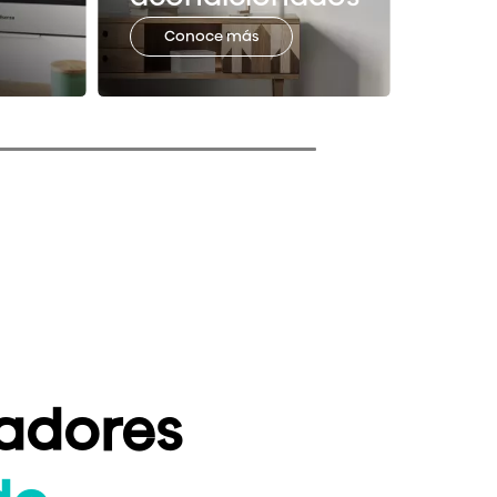
Conoce más
adores