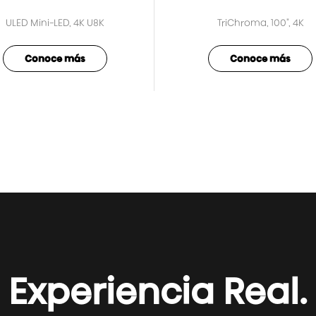
ULED Mini-LED, 4K U8K
TriChroma, 100", 4K
Conoce más
Conoce más
Experiencia Real.