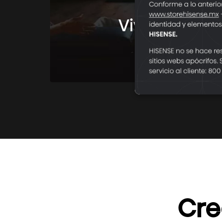
Televisores
Vive experie
Conoce más
Cre