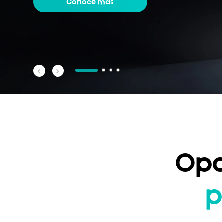
Conoce más
Opc
p