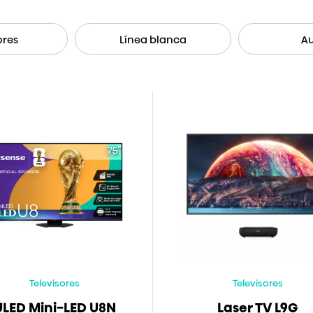
ores
Línea blanca
A
Televisores
Televisores
ULED Mini-LED U8N
Laser TV L9G