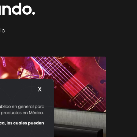
undo.
io
X