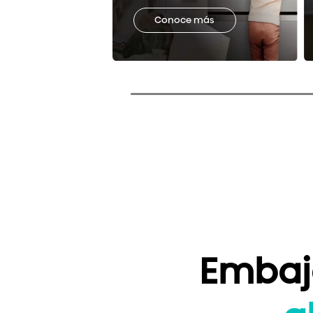
Conoce más
Embaj