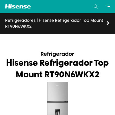
Refrigeradores
|
Hisense Refrigerador Top Mount
RT90N6WKX2
Visión general
Características
Especificaciones
Donde comprar
Hisense Refrigerador Top
Mount RT90N6WKX2