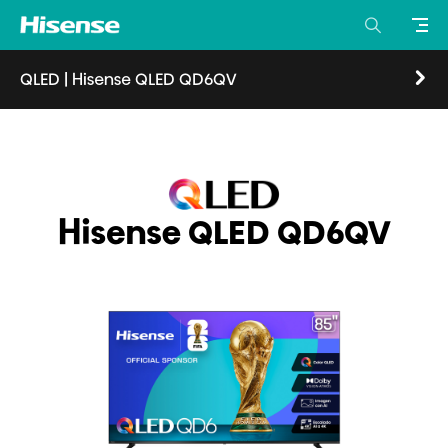
QLED
|
Hisense QLED QD6QV
Visión general
Características
Especificaciones
Donde comprar
Hisense QLED QD6QV