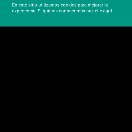
En este sitio utilizamos cookies para mejorar tu
experiencia. Si quieres conocer más haz
clic aquí
Chat Soporte