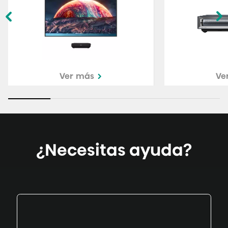
Ver más
Ve
¿Necesitas ayuda?