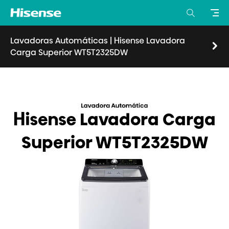
Lavadoras Automáticas
|
Hisense Lavadora
Carga Superior WT5T2325DW
Visión general
Características
Especificaciones
Donde comprar
Hisense Lavadora Carga
Superior WT5T2325DW