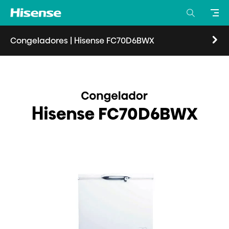
Congeladores
|
Hisense FC70D6BWX
Visión general
Características
Especificaciones
Hisense FC70D6BWX
Donde comprar