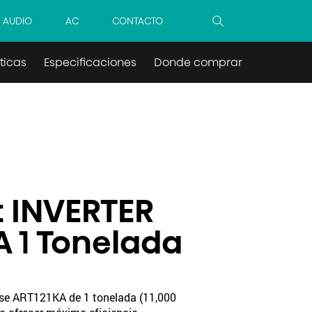
AUDIO
AC
CONTACTO
ticas
Especificaciones
Donde comprar
t INVERTER
A 1 Tonelada
ense ART121KA de 1 tonelada (11,000