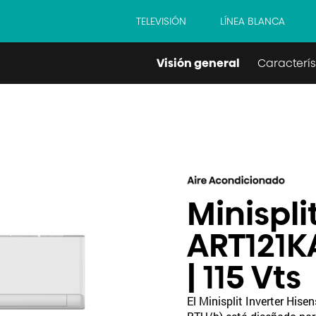
TELEVISIÓN
LÍNEA BLANCA
Visión general
Caracterís
Minispli
ART121K
| 115 Vts
El Minisplit Inverter His