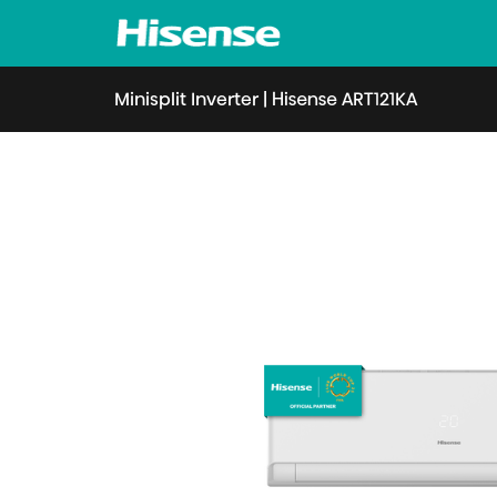
Minisplit Inverter
|
Hisense ART121KA