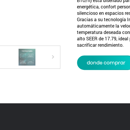
BTU/h) está diseñado par
energética, confort pers
silencioso en espacios re
Gracias a su tecnología In
automáticamente la veloc
temperatura deseada co
alto SEER de 17.79, ideal
sacrificar rendimiento.
donde comprar