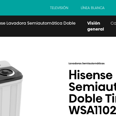
TELEVISIÓN
LÍNEA BLANCA
ense Lavadora Semiautomática Doble
Visión
Ca
general
Hisense
Semiau
Doble T
WSA1102