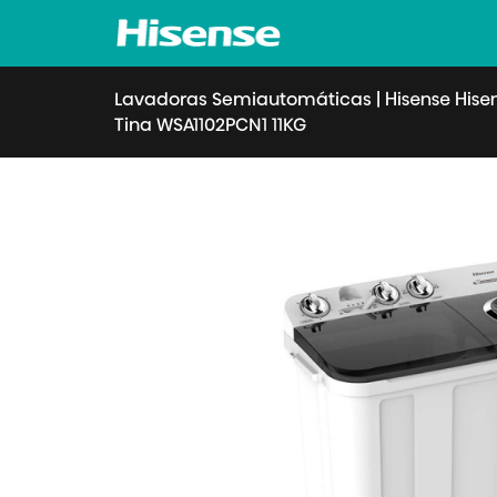
Lavadoras Semiautomáticas
|
Hisense His
Tina WSA1102PCN1 11KG