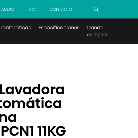
AUDIO
AC
CONTACTO
racterísticas
Especificaciones
Donde
comprar
 Lavadora
tomática
ina
PCN1 11KG